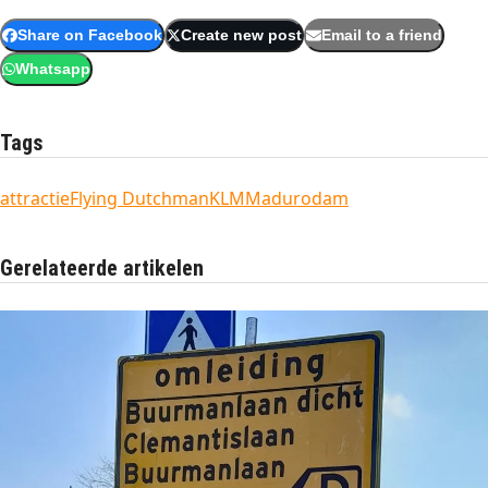
Share on Facebook
Create new post
Email to a friend
Whatsapp
Tags
attractie
Flying Dutchman
KLM
Madurodam
Gerelateerde artikelen