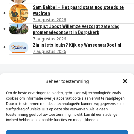
Sam Babbel – Het paard staat nog steeds te
wachten
7 augustus 2026
Harpist Joost Willemze verzorgt zaterdag
promenadeconcert in Dorpskerk
7 augustus 2026
Zin in iets leuks? Kijk op WassenaarDoet.nl
7 augustus 2026
Dagelijks het laatste nieuws in je e-mail?
Beheer toestemming
Om de beste ervaringen te bieden, gebruiken wij technologieën zoals
Vul
cookies om informatie over je apparaat op te slaan en/of te raadplegen.
hier
Door in te stemmen met deze technologieën kunnen wij gegevens zoals
je
surfgedrag of unieke ID's op deze site verwerken. Als je geen
toestemming geeft of uw toestemming intrekt, kan dit een nadelige
e-
invloed hebben op bepaalde functies en mogelijkheden.
Sign Up
mailadres
in