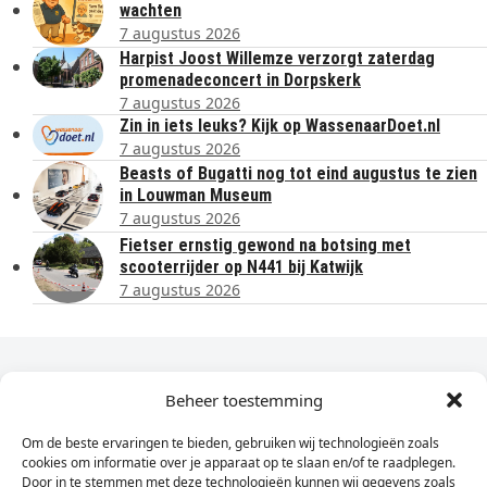
wachten
7 augustus 2026
Harpist Joost Willemze verzorgt zaterdag
promenadeconcert in Dorpskerk
7 augustus 2026
Zin in iets leuks? Kijk op WassenaarDoet.nl
7 augustus 2026
Beasts of Bugatti nog tot eind augustus te zien
in Louwman Museum
7 augustus 2026
Fietser ernstig gewond na botsing met
scooterrijder op N441 bij Katwijk
7 augustus 2026
Dagelijks het laatste nieuws in je e-mail?
Beheer toestemming
Om de beste ervaringen te bieden, gebruiken wij technologieën zoals
Vul
cookies om informatie over je apparaat op te slaan en/of te raadplegen.
hier
Door in te stemmen met deze technologieën kunnen wij gegevens zoals