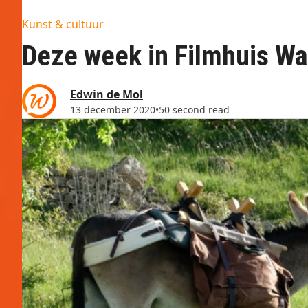
Kunst & cultuur
Deze week in Filmhuis W
Edwin de Mol
13 december 2020
•
50 second read