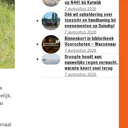
op N441 bij Katwijk
7 augustus 2026
D66 wil opheldering over
toezicht en handhaving bij
evenementen op Duindigt
7 augustus 2026
Binnenkort in bibliotheek
Voorschoten – Wassenaar
7 augustus 2026
Droogte houdt aan:
nauwelijks regen verwacht,
warmte keert snel terug
7 augustus 2026
ix
lijk.
ar
onaal