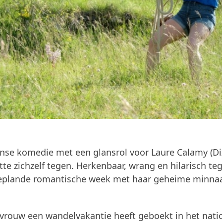
anse komedie met een glansrol voor Laure Calamy (D
e zichzelf tegen. Herkenbaar, wrang en hilarisch tege
e geplande romantische week met haar geheime minna
n vrouw een wandelvakantie heeft geboekt in het nati