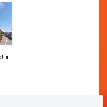
at in