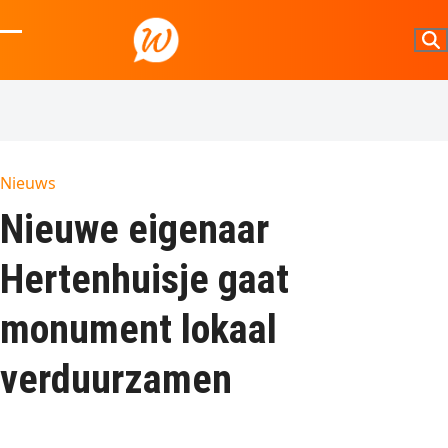
Skip
to
Open
Close
content
mobile
mobile
menu
menu
Nieuws
Nieuwe eigenaar
Hertenhuisje gaat
monument lokaal
verduurzamen