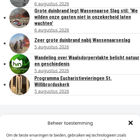
6 augustus 2026
Grote duinbrand legt Wassenaarse Slag stil: ‘We
wilden onze gasten niet in onzekerheid laten
wachten’
6 augustus 2026
Zeer grote duinbrand nabij Wassenaarseslag
5 augustus 2026
Wandeling over Waalsdorpervlakte belicht natuur
en geschiedenis
5 augustus 2026
Programma Eucharistievieringen St.
Willibrorduskerk
5 augustus 2026
Dagelijks het laatste nieuws in je e-mail?
Beheer toestemming
Om de beste ervaringen te bieden, gebruiken wij technologieën zoals
Vul