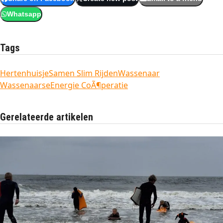
Whatsapp
Tags
Hertenhuisje
Samen Slim Rijden
Wassenaar
WassenaarseEnergie CoÃ¶peratie
Gerelateerde artikelen