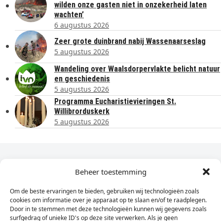
wilden onze gasten niet in onzekerheid laten
wachten’
6 augustus 2026
Zeer grote duinbrand nabij Wassenaarseslag
5 augustus 2026
Wandeling over Waalsdorpervlakte belicht natuur
en geschiedenis
5 augustus 2026
Programma Eucharistievieringen St.
Willibrorduskerk
5 augustus 2026
Dagelijks het laatste nieuws in je e-mail?
Beheer toestemming
Om de beste ervaringen te bieden, gebruiken wij technologieën zoals
Vul
cookies om informatie over je apparaat op te slaan en/of te raadplegen.
hier
Door in te stemmen met deze technologieën kunnen wij gegevens zoals
je
surfgedrag of unieke ID's op deze site verwerken. Als je geen