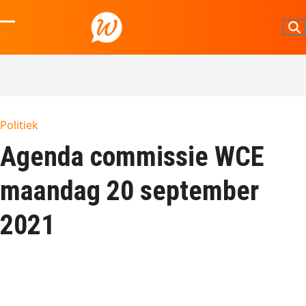
Skip
to
Open
Close
content
mobile
mobile
menu
menu
Politiek
Agenda commissie WCE
maandag 20 september
2021