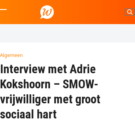
Skip
to
Open
Close
content
mobile
mobile
menu
menu
Algemeen
Interview met Adrie
Kokshoorn – SMOW-
vrijwilliger met groot
sociaal hart