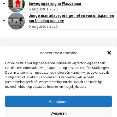
bewegwijzering in Wassenaar
6 augustus 2026
Jonge mantelzorgers genieten van ontspannen
surfmiddag aan zee
6 augustus 2026
Dagelijks het laatste nieuws in je e-mail?
Beheer toestemming
Om de beste ervaringen te bieden, gebruiken wij technologieën zoals
Vul
cookies om informatie over je apparaat op te slaan en/of te raadplegen.
hier
Door in te stemmen met deze technologieën kunnen wij gegevens zoals
je
surfgedrag of unieke ID's op deze site verwerken. Als je geen
toestemming geeft of uw toestemming intrekt, kan dit een nadelige
e-
invloed hebben op bepaalde functies en mogelijkheden.
Sign Up
mailadres
in
Accepteren
Weigeren