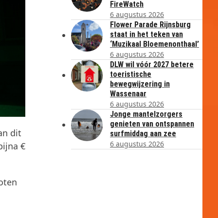
FireWatch
6 augustus 2026
Flower Parade Rijnsburg
staat in het teken van
‘Muzikaal Bloemenonthaal’
6 augustus 2026
DLW wil vóór 2027 betere
toeristische
bewegwijzering in
Wassenaar
6 augustus 2026
Jonge mantelzorgers
genieten van ontspannen
an dit
surfmiddag aan zee
6 augustus 2026
ijna €
oten