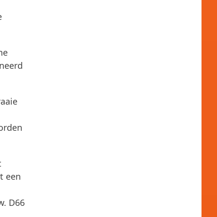
e
ne
ineerd
raaie
worden
t
t een
w. D66