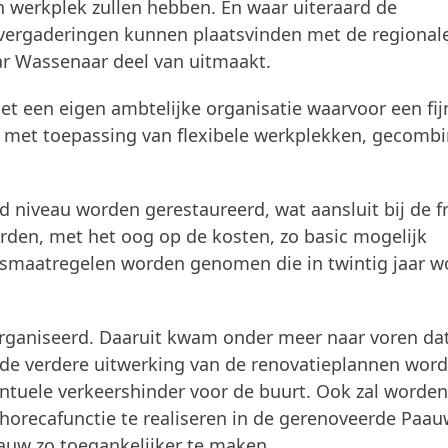
 werkplek zullen hebben. En waar uiteraard de
vergaderingen kunnen plaatsvinden met de regional
ar Wassenaar deel van uitmaakt.
met een eigen ambtelijke organisatie waarvoor een fij
 met toepassing van flexibele werkplekken, gecomb
 niveau worden gerestaureerd, wat aansluit bij de f
rden, met het oog op de kosten, zo basic mogelijk
dsmaatregelen worden genomen die in twintig jaar 
eorganiseerd. Daaruit kwam onder meer naar voren da
 de verdere uitwerking van de renovatieplannen word
ntuele verkeershinder voor de buurt. Ook zal worden
 horecafunctie te realiseren in de gerenoveerde Paau
auw zo toegankelijker te maken.