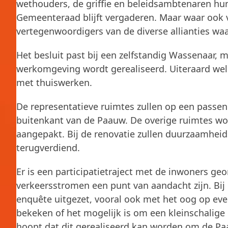
wethouders, de griffie en beleidsambtenaren hun
Gemeenteraad blijft vergaderen. Maar waar ook 
vertegenwoordigers van de diverse allianties wa
Het besluit past bij een zelfstandig Wassenaar, 
werkomgeving wordt gerealiseerd. Uiteraard wel
met thuiswerken.
De representatieve ruimtes zullen op een passend
buitenkant van de Paauw. De overige ruimtes wo
aangepakt. Bij de renovatie zullen duurzaamhei
terugverdiend.
Er is een participatietraject met de inwoners g
verkeersstromen een punt van aandacht zijn. Bij
enquête uitgezet, vooral ook met het oog op eve
bekeken of het mogelijk is om een kleinschalige
hoopt dat dit gerealiseerd kan worden om de Pa