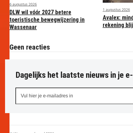
6 augustus 2026
1 augustus 2026
DLW wil vóór 2027 betere
Avalex: min
toeristische bewegwijzering in
rekening blij
Wassenaar
Geen reacties
Dagelijks het laatste nieuws in je e
Vul
hier
je
e-
mailadres
in