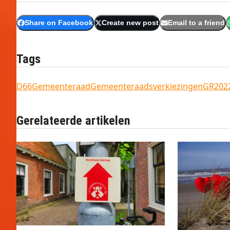
Share on Facebook
Create new post
Email to a friend
Tags
D66
Gemeenteraad
Gemeenteraadsverkiezingen
GR202
Gerelateerde artikelen