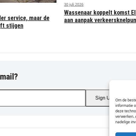
30 juli 2026
Wassenaar koppelt komst Eli
der service, maar de
aan aanpak verkeersknelpu
ft stijgen
-mail?
Sign Up
Om de beste
informatie 
deze techno
verwerken. 
nadelige in