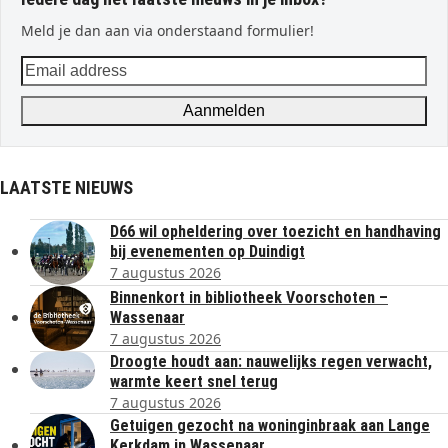
Meld je dan aan via onderstaand formulier!
Email
address
Aanmelden
LAATSTE NIEUWS
D66 wil opheldering over toezicht en handhaving
bij evenementen op Duindigt
7 augustus 2026
Binnenkort in bibliotheek Voorschoten –
Wassenaar
7 augustus 2026
Droogte houdt aan: nauwelijks regen verwacht,
warmte keert snel terug
7 augustus 2026
Getuigen gezocht na woninginbraak aan Lange
Kerkdam in Wassenaar