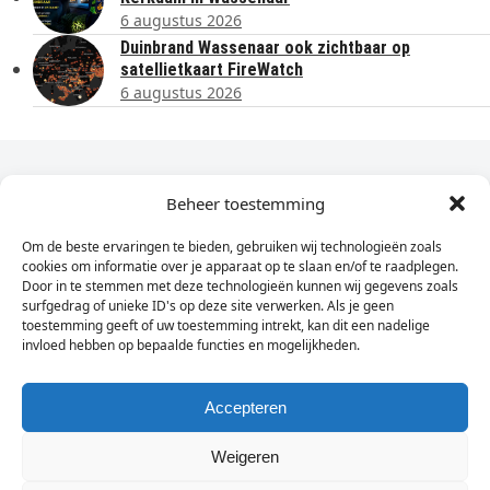
6 augustus 2026
Duinbrand Wassenaar ook zichtbaar op
satellietkaart FireWatch
6 augustus 2026
Dagelijks het laatste nieuws in je e-mail?
Beheer toestemming
Om de beste ervaringen te bieden, gebruiken wij technologieën zoals
Vul
cookies om informatie over je apparaat op te slaan en/of te raadplegen.
hier
Door in te stemmen met deze technologieën kunnen wij gegevens zoals
je
surfgedrag of unieke ID's op deze site verwerken. Als je geen
toestemming geeft of uw toestemming intrekt, kan dit een nadelige
e-
invloed hebben op bepaalde functies en mogelijkheden.
Sign Up
mailadres
in
Accepteren
Weigeren
© Wassenaarders.nl 2026