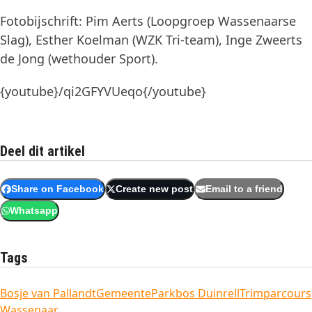
Fotobijschrift: Pim Aerts (Loopgroep Wassenaarse
Slag), Esther Koelman (WZK Tri-team), Inge Zweerts
de Jong (wethouder Sport).
{youtube}/qi2GFYVUeqo{/youtube}
Deel dit artikel
Share on Facebook
Create new post
Email to a friend
Whatsapp
Tags
Bosje van Pallandt
Gemeente
Parkbos Duinrell
Trimparcours
Wassenaar