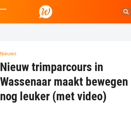
Skip
to
Open
Close
content
mobile
mobile
menu
menu
Nieuws
Nieuw trimparcours in
Wassenaar maakt bewegen
nog leuker (met video)