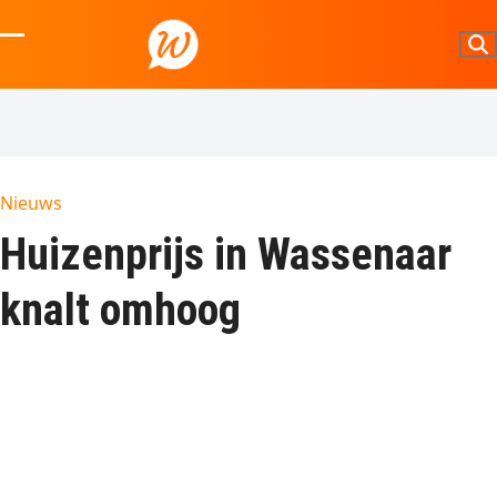
Skip
to
Open
Close
content
mobile
mobile
menu
menu
Nieuws
Huizenprijs in Wassenaar
knalt omhoog