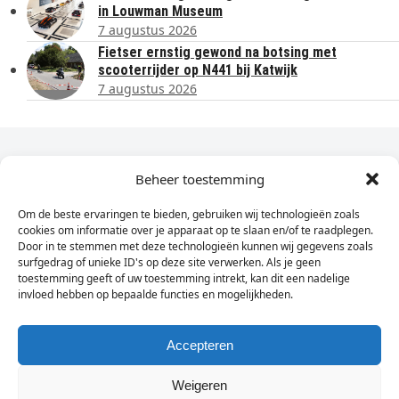
in Louwman Museum
7 augustus 2026
Fietser ernstig gewond na botsing met
scooterrijder op N441 bij Katwijk
7 augustus 2026
Dagelijks het laatste nieuws in je e-mail?
Beheer toestemming
Om de beste ervaringen te bieden, gebruiken wij technologieën zoals
Vul
cookies om informatie over je apparaat op te slaan en/of te raadplegen.
hier
Door in te stemmen met deze technologieën kunnen wij gegevens zoals
je
surfgedrag of unieke ID's op deze site verwerken. Als je geen
toestemming geeft of uw toestemming intrekt, kan dit een nadelige
e-
invloed hebben op bepaalde functies en mogelijkheden.
Sign Up
mailadres
in
Accepteren
Weigeren