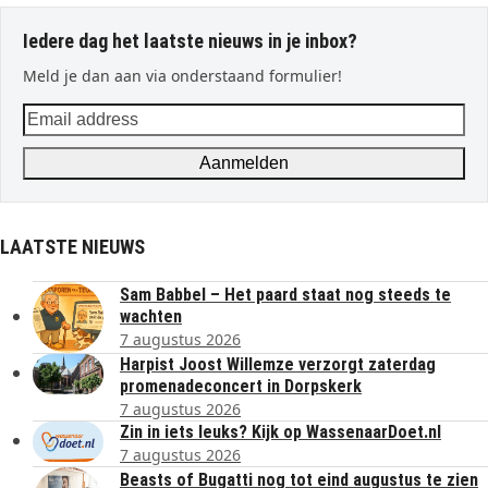
Iedere dag het laatste nieuws in je inbox?
Meld je dan aan via onderstaand formulier!
Email
address
Aanmelden
LAATSTE NIEUWS
Sam Babbel – Het paard staat nog steeds te
wachten
7 augustus 2026
Harpist Joost Willemze verzorgt zaterdag
promenadeconcert in Dorpskerk
7 augustus 2026
Zin in iets leuks? Kijk op WassenaarDoet.nl
7 augustus 2026
Beasts of Bugatti nog tot eind augustus te zien