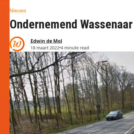
Nieuws
Ondernemend Wassenaar i
Edwin de Mol
18 maart 2022
•
4 minute read