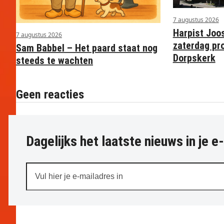
7 augustus 2026
Harpist Joo
7 augustus 2026
zaterdag pr
Sam Babbel – Het paard staat nog
Dorpskerk
steeds te wachten
Geen reacties
Dagelijks het laatste nieuws in je e
Vul
hier
je
e-
mailadres