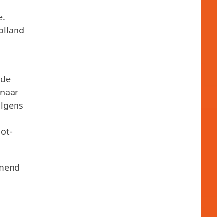
e.
olland
 de
enaar
olgens
ot-
emend