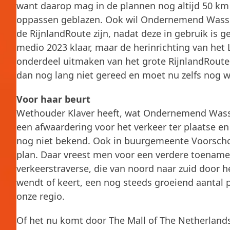
want daarop mag in de plannen nog altijd 50 km 
oppassen geblazen. Ook wil Ondernemend Wassen
de RijnlandRoute zijn, nadat deze in gebruik is 
medio 2023 klaar, maar de herinrichting van he
onderdeel uitmaken van het grote RijnlandRoute-
dan nog lang niet gereed en moet nu zelfs nog 
Voor haar beurt
Wethouder Klaver heeft, wat Ondernemend Wassen
een afwaardering voor het verkeer ter plaatse en
nog niet bekend. Ook in buurgemeente Voorscho
plan. Daar vreest men voor een verdere toename
verkeerstraverse, die van noord naar zuid door 
wendt of keert, een nog steeds groeiend aantal p
onze regio.
Of het nu komt door The Mall of The Netherlands