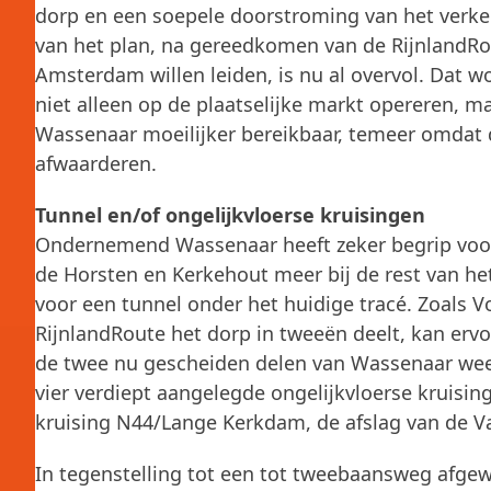
dorp en een soepele doorstroming van het verkeer
van het plan, na gereedkomen van de RijnlandR
Amsterdam willen leiden, is nu al overvol. Dat w
niet alleen op de plaatselijke markt opereren, maa
Wassenaar moeilijker bereikbaar, temeer omdat
afwaarderen.
Tunnel en/of ongelijkvloerse kruisingen
Ondernemend Wassenaar heeft zeker begrip voor 
de Horsten en Kerkehout meer bij de rest van he
voor een tunnel onder het huidige tracé. Zoals 
RijnlandRoute het dorp in tweeën deelt, kan er
de twee nu gescheiden delen van Wassenaar weer 
vier verdiept aangelegde ongelijkvloerse kruisi
kruising N44/Lange Kerkdam, de afslag van de V
In tegenstelling tot een tot tweebaansweg afgew