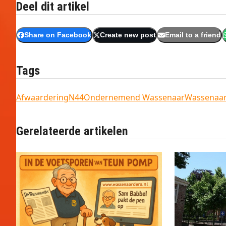
Deel dit artikel
Share on Facebook
Create new post
Email to a friend
Tags
Afwaardering
N44
Ondernemend Wassenaar
Wassenaa
Gerelateerde artikelen