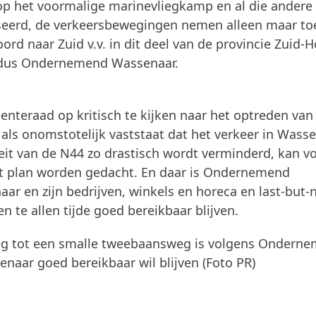
op het voormalige marinevliegkamp en al die andere
seerd, de verkeersbewegingen nemen alleen maar to
d naar Zuid v.v. in dit deel van de provincie Zuid-H
aldus Ondernemend Wassenaar.
eraad op kritisch te kijken naar het optreden van
 als onomstotelijk vaststaat dat het verkeer in Wass
eit van de N44 zo drastisch wordt verminderd, kan v
it plan worden gedacht. En daar is Ondernemend
r en zijn bedrijven, winkels en horeca en last-but-n
n te allen tijde goed bereikbaar blijven.
tweg tot een smalle tweebaansweg is volgens Ondern
naar goed bereikbaar wil blijven (Foto PR)