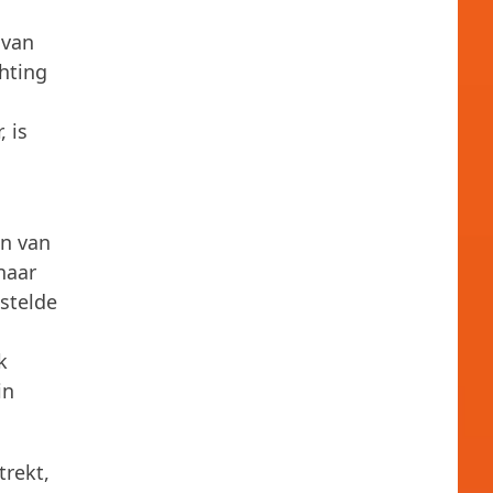
 van
chting
 is
en van
naar
stelde
k
in
trekt,