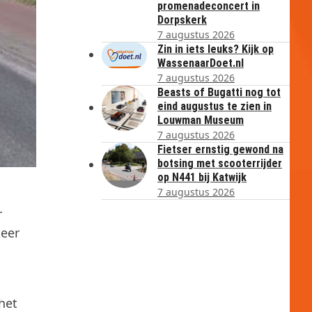
promenadeconcert in
Dorpskerk
7 augustus 2026
Zin in iets leuks? Kijk op
WassenaarDoet.nl
7 augustus 2026
Beasts of Bugatti nog tot
eind augustus te zien in
Louwman Museum
7 augustus 2026
Fietser ernstig gewond na
botsing met scooterrijder
op N441 bij Katwijk
7 augustus 2026
r
keer
het