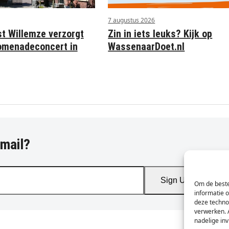
7 augustus 2026
st Willemze verzorgt
Zin in iets leuks? Kijk op
omenadeconcert in
WassenaarDoet.nl
-mail?
Sign Up
Om de beste
informatie 
deze techno
verwerken. 
nadelige in