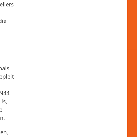
ellers
die
oals
epleit
 N44
is,
e
n.
gen,