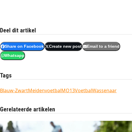
Deel dit artikel
Share on Facebook
Create new post
Email to a friend
Whatsapp
Tags
Blauw-Zwart
Meidenvoetbal
MO13
Voetbal
Wassenaar
Gerelateerde artikelen