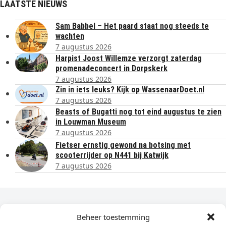
LAATSTE NIEUWS
Sam Babbel – Het paard staat nog steeds te
wachten
7 augustus 2026
Harpist Joost Willemze verzorgt zaterdag
promenadeconcert in Dorpskerk
7 augustus 2026
Zin in iets leuks? Kijk op WassenaarDoet.nl
7 augustus 2026
Beasts of Bugatti nog tot eind augustus te zien
in Louwman Museum
7 augustus 2026
Fietser ernstig gewond na botsing met
scooterrijder op N441 bij Katwijk
7 augustus 2026
Dagelijks het laatste nieuws in je e-mail?
Beheer toestemming