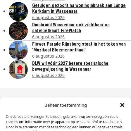
Getuigen gezocht na woninginbraak aan Lange
Kerkdam in Wassenaar
6 augustus 2026
Duinbrand Wassenaar ook zichtbaar op
satellietkaart FireWatch
6 augustus 2026
Flower Parade Rijnsburg staat in het teken van
‘Muzikaal Bloemenonthaal’
6 augustus 2026
DLW wil vóór 2027 betere toeristische
bewegwijzering in Wassenaar
6 augustus 2026
Dagelijks het laatste nieuws in je e-mail?
Beheer toestemming
Om de beste ervaringen te bieden, gebruiken wij technologieën zoals
Vul
cookies om informatie over je apparaat op te slaan en/of te raadplegen.
hier
Door in te stemmen met deze technologieën kunnen wij gegevens zoals