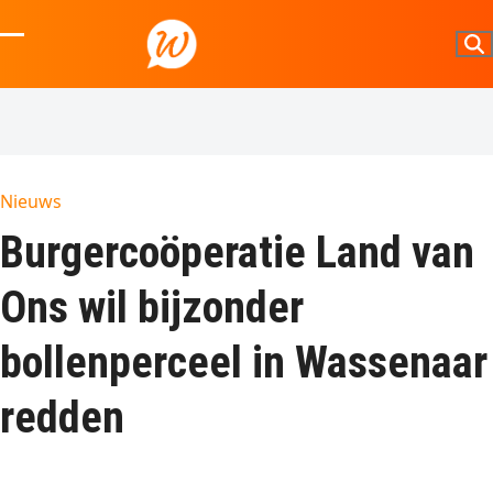
Skip
to
Open
Close
content
mobile
mobile
menu
menu
Nieuws
Burgercoöperatie Land van
Ons wil bijzonder
bollenperceel in Wassenaar
redden