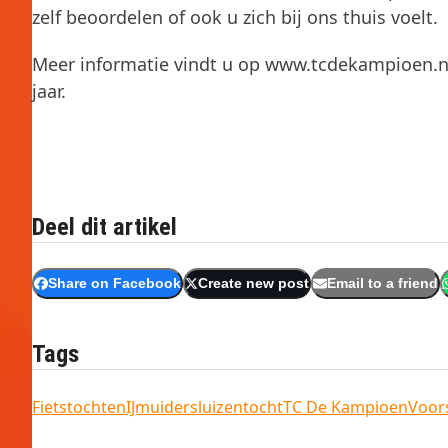
zelf beoordelen of ook u zich bij ons thuis voelt.
Meer informatie vindt u op www.tcdekampioen.nl.
jaar.
Deel dit artikel
Share on Facebook
Create new post
Email to a friend
Tags
Fietstochten
IJmuidersluizentocht
TC De Kampioen
Voor