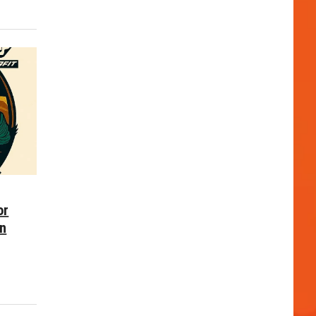
or
en