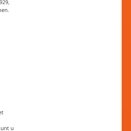
929,
men.
et
kunt u