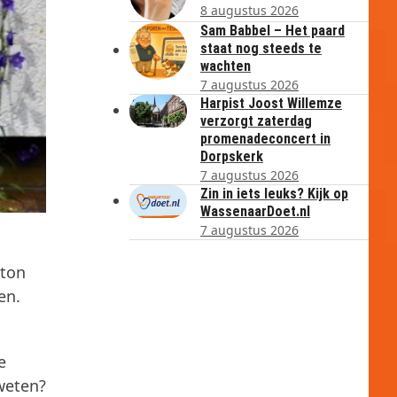
8 augustus 2026
Sam Babbel – Het paard
staat nog steeds te
wachten
7 augustus 2026
Harpist Joost Willemze
verzorgt zaterdag
promenadeconcert in
Dorpskerk
7 augustus 2026
Zin in iets leuks? Kijk op
WassenaarDoet.nl
7 augustus 2026
nton
en.
e
weten?