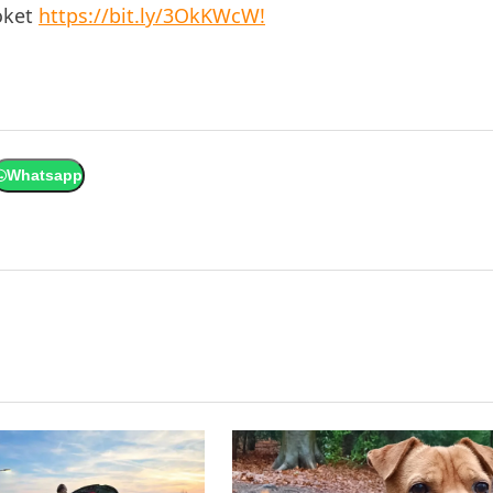
oket
https://bit.ly/3OkKWcW!
Whatsapp