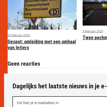
9 februari 2025
20 februari 2026
Twee pechme
Gespot: omleiding met een omhaal
van letters
Geen reacties
Dagelijks het laatste nieuws in je e
Vul
hier