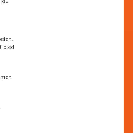
 jou
elen.
t bied
nemen
.