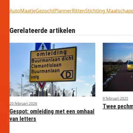
AutoMaatje
Gezocht
Planner
Ritten
Stichting Maatschap
Gerelateerde artikelen
9 februari 2025
20 februari 2026
Twee pechme
Gespot: omleiding met een omhaal
van letters