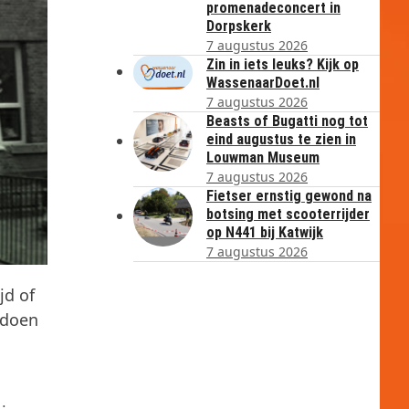
promenadeconcert in
Dorpskerk
7 augustus 2026
Zin in iets leuks? Kijk op
WassenaarDoet.nl
7 augustus 2026
Beasts of Bugatti nog tot
eind augustus te zien in
Louwman Museum
7 augustus 2026
Fietser ernstig gewond na
botsing met scooterrijder
op N441 bij Katwijk
7 augustus 2026
jd of
 doen
o