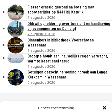
Fietser ernstig gewond na botsing met
scooterrijder op N441 bij Katwijk
7 augustus 2026
D66 wil opheldering over toezicht en handhaving
bij evenementen op Duindigt
7 augustus 2026
Binnenkort in bibliotheek Voorschoten –
Wassenaar
7 augustus 2026
Droogte houdt aan: nauwelijks regen verwacht,
warmte keert snel terug
7 augustus 2026
Getuigen gezocht na woninginbraak aan Lange
Kerkdam in Wassenaar
6 augustus 2026
Dagelijks het laatste nieuws in je e-mail?
Beheer toestemming