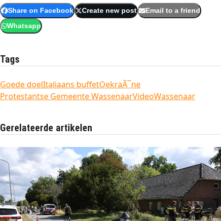
Share on Facebook
Create new post
Email to a friend
Whatsapp
Tags
Goede doel
Italiaans buffet
OekraÃ¯ne
Protestantse Gemeente Wassenaar
Video
Wassenaar
Gerelateerde artikelen