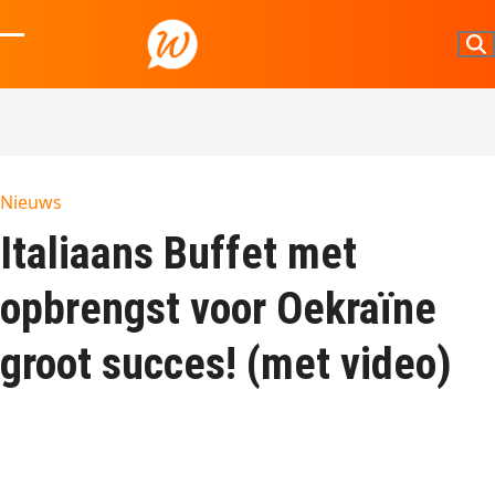
Skip
to
Open
Close
content
mobile
mobile
menu
menu
Nieuws
Italiaans Buffet met
opbrengst voor Oekraïne
groot succes! (met video)