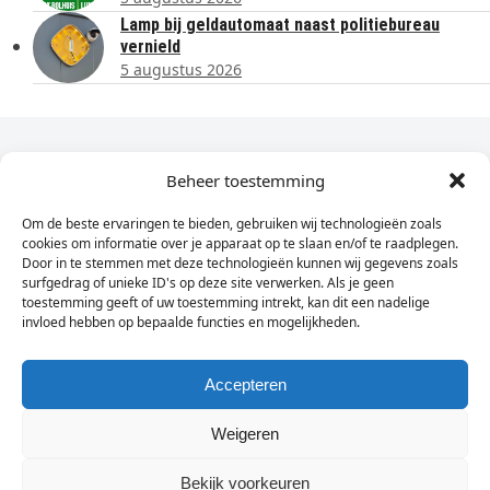
Lamp bij geldautomaat naast politiebureau
vernield
5 augustus 2026
Dagelijks het laatste nieuws in je e-mail?
Beheer toestemming
Om de beste ervaringen te bieden, gebruiken wij technologieën zoals
Vul
cookies om informatie over je apparaat op te slaan en/of te raadplegen.
hier
Door in te stemmen met deze technologieën kunnen wij gegevens zoals
je
surfgedrag of unieke ID's op deze site verwerken. Als je geen
toestemming geeft of uw toestemming intrekt, kan dit een nadelige
e-
invloed hebben op bepaalde functies en mogelijkheden.
Sign Up
mailadres
in
Accepteren
Weigeren
© Wassenaarders.nl 2026
Twitte
F
Bekijk voorkeuren