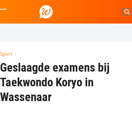
Skip
to
Open
Close
content
mobile
mobile
menu
menu
Sport
Geslaagde examens bij
Taekwondo Koryo in
Wassenaar