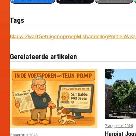
Tags
Blauw-Zwart
Getuigenoproep
Mishandeling
Politie Was
Gerelateerde artikelen
7 augustus 2026
Harpist Joo
7 augustus 2026