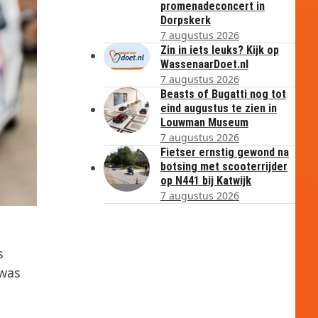
promenadeconcert in
Dorpskerk
7 augustus 2026
Zin in iets leuks? Kijk op
WassenaarDoet.nl
7 augustus 2026
Beasts of Bugatti nog tot
eind augustus te zien in
Louwman Museum
7 augustus 2026
Fietser ernstig gewond na
botsing met scooterrijder
op N441 bij Katwijk
7 augustus 2026
s
 was