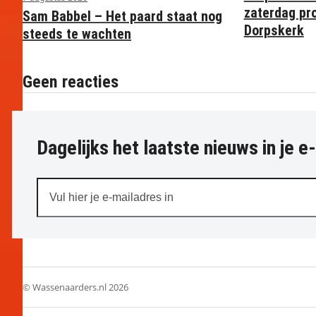
zaterdag pr
Sam Babbel – Het paard staat nog
Dorpskerk
steeds te wachten
Geen reacties
Dagelijks het laatste nieuws in je e
Vul
hier
je
e-
mailadres
in
© Wassenaarders.nl 2026