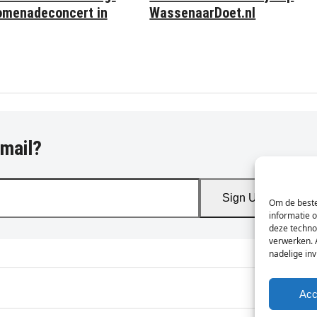
omenadeconcert in
WassenaarDoet.nl
-mail?
Sign Up
Om de beste
informatie 
deze techno
verwerken. 
nadelige in
Acc