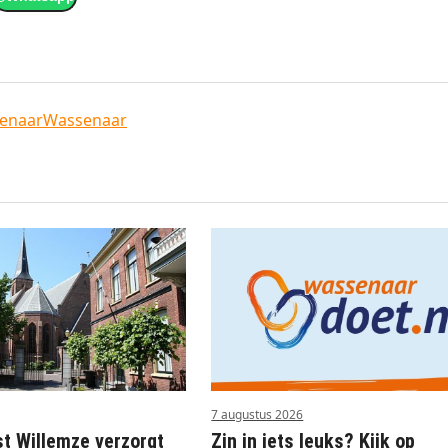
senaar
Wassenaar
7 augustus 2026
st Willemze verzorgt
Zin in iets leuks? Kijk op