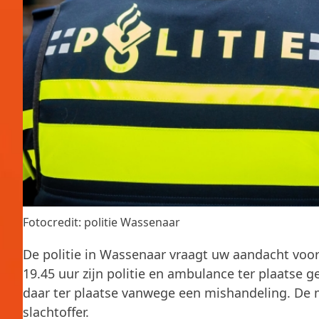
Fotocredit: politie Wassenaar
De politie in Wassenaar vraagt uw aandacht voor
19.45 uur zijn politie en ambulance ter plaatse 
daar ter plaatse vanwege een mishandeling. De mi
slachtoffer.