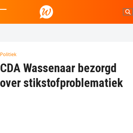
Skip
to
Open
Close
content
mobile
mobile
menu
menu
Politiek
CDA Wassenaar bezorgd
over stikstofproblematiek