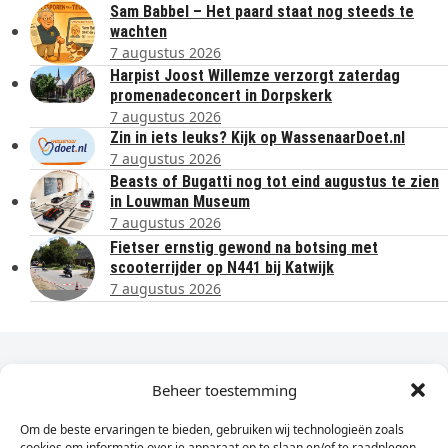
Sam Babbel – Het paard staat nog steeds te
wachten
7 augustus 2026
Harpist Joost Willemze verzorgt zaterdag
promenadeconcert in Dorpskerk
7 augustus 2026
Zin in iets leuks? Kijk op WassenaarDoet.nl
7 augustus 2026
Beasts of Bugatti nog tot eind augustus te zien
in Louwman Museum
7 augustus 2026
Fietser ernstig gewond na botsing met
scooterrijder op N441 bij Katwijk
7 augustus 2026
Dagelijks het laatste nieuws in je e-mail?
Beheer toestemming
Om de beste ervaringen te bieden, gebruiken wij technologieën zoals
Vul
cookies om informatie over je apparaat op te slaan en/of te raadplegen.