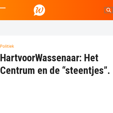
Skip
to
Open
Close
content
mobile
mobile
menu
menu
Politiek
HartvoorWassenaar: Het
Centrum en de “steentjes”.