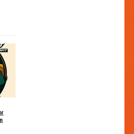
or
en