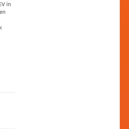
EV in
oen
k