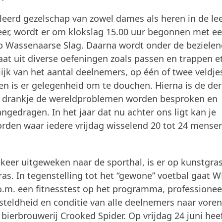
erd gezelschap van zowel dames als heren in de lee
 weer, wordt er om klokslag 15.00 uur begonnen met e
b Wassenaarse Slag. Daarna wordt onder de beziele
aat uit diverse oefeningen zoals passen en trappen e
ijk van het aantal deelnemers, op één of twee veldj
en is er gelegenheid om te douchen. Hierna is de de
en drankje de wereldproblemen worden besproken en
gedragen. In het jaar dat nu achter ons ligt kan je
orden waar iedere vrijdag wisselend 20 tot 24 mense
er uitgeweken naar de sporthal, is er op kunstgra
as. In tegenstelling tot het “gewone” voetbal gaat W
o.m. een fitnesstest op het programma, professionee
esteldheid en conditie van alle deelnemers naar vore
bierbrouwerij Crooked Spider. Op vrijdag 24 juni hee