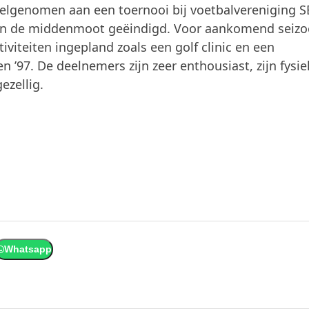
lgenomen aan een toernooi bij voetbalvereniging S
i in de middenmoot geëindigd. Voor aankomend seiz
tiviteiten ingepland zoals een golf clinic en een
 ’97. De deelnemers zijn zeer enthousiast, zijn fysie
ezellig.
.
Whatsapp