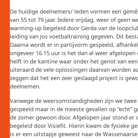
De huidige deelnemers/ leden vormen een gemêle
van 55 tot 79 jaar. Iedere vrijdag, weer of geen
warming-up begeleid door Gerda van de loopclu
leiding van Jos voetbaltraining gegeven. Dit best
Daarna wordt er in partijvorm gespeeld, afhankel
ongeveer 16.15 uur is het dan al weer afgelopen 
helft in de kantine waar onder het genot van e
uiteraard de vele oplossingen daarvan worden aan
zeggen dat het een zeer geslaagd project is gew
deelnemen.
Vanwege de weersomstandigheden zijn we twee ke
gespeeld maar in de meeste gevallen op “echt” gr
de zomer gewoon door. Afgelopen jaar stond er 
begeleid door Visiefit. Hierin kwam de fysieke g
is er een uitstapje geweest naar de Wassenaarse 