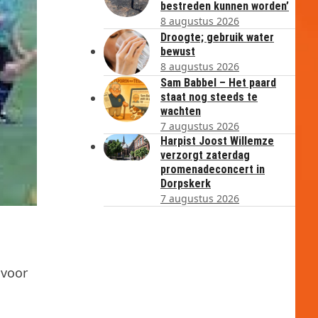
bestreden kunnen worden’
8 augustus 2026
Droogte; gebruik water
bewust
8 augustus 2026
Sam Babbel – Het paard
staat nog steeds te
wachten
7 augustus 2026
Harpist Joost Willemze
verzorgt zaterdag
promenadeconcert in
Dorpskerk
7 augustus 2026
 voor