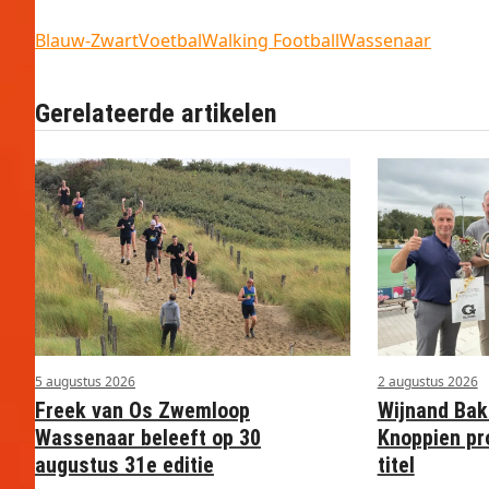
Blauw-Zwart
Voetbal
Walking Football
Wassenaar
Gerelateerde artikelen
5 augustus 2026
2 augustus 2026
Freek van Os Zwemloop
Wijnand Bak
Wassenaar beleeft op 30
Knoppien pr
augustus 31e editie
titel