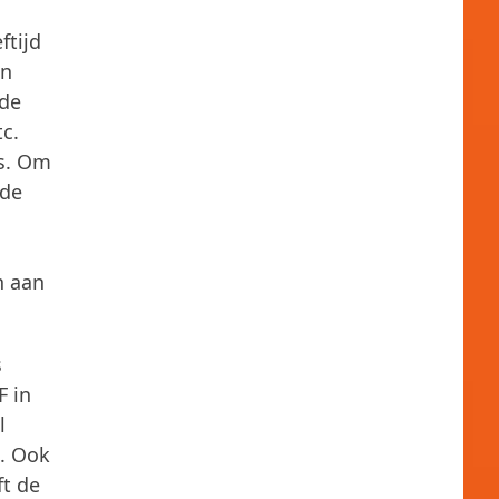
ftijd
en
nde
tc.
es. Om
rde
n aan
s
F in
l
n. Ook
ft de