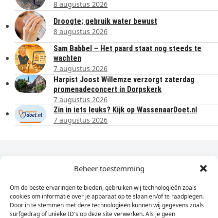
8 augustus 2026
Droogte; gebruik water bewust
8 augustus 2026
Sam Babbel – Het paard staat nog steeds te
wachten
7 augustus 2026
Harpist Joost Willemze verzorgt zaterdag
promenadeconcert in Dorpskerk
7 augustus 2026
Zin in iets leuks? Kijk op WassenaarDoet.nl
7 augustus 2026
Dagelijks het laatste nieuws in je e-mail?
Beheer toestemming
Om de beste ervaringen te bieden, gebruiken wij technologieën zoals
Vul
cookies om informatie over je apparaat op te slaan en/of te raadplegen.
hier
Door in te stemmen met deze technologieën kunnen wij gegevens zoals
je
surfgedrag of unieke ID's op deze site verwerken. Als je geen