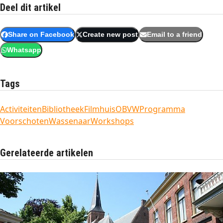
Deel dit artikel
Share on Facebook
Create new post
Email to a friend
Whatsapp
Tags
Activiteiten
Bibliotheek
Filmhuis
OBVW
Programma
Voorschoten
Wassenaar
Workshops
Gerelateerde artikelen