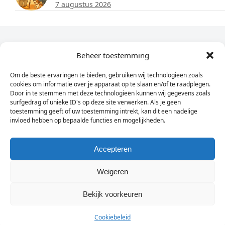
7 augustus 2026
Dagelijks het laatste nieuws in je e-mail?
Beheer toestemming
Om de beste ervaringen te bieden, gebruiken wij technologieën zoals
Vul
cookies om informatie over je apparaat op te slaan en/of te raadplegen.
hier
Door in te stemmen met deze technologieën kunnen wij gegevens zoals
je
surfgedrag of unieke ID's op deze site verwerken. Als je geen
toestemming geeft of uw toestemming intrekt, kan dit een nadelige
e-
invloed hebben op bepaalde functies en mogelijkheden.
Sign Up
mailadres
in
Accepteren
Weigeren
© Wassenaarders.nl 2026
Twitte
F
Bekijk voorkeuren
Cookiebeleid