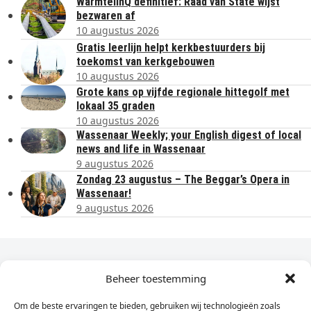
WarmtelinQ definitief: Raad van State wijst
bezwaren af
10 augustus 2026
Gratis leerlijn helpt kerkbestuurders bij
toekomst van kerkgebouwen
10 augustus 2026
Grote kans op vijfde regionale hittegolf met
lokaal 35 graden
10 augustus 2026
Wassenaar Weekly; your English digest of local
news and life in Wassenaar
9 augustus 2026
Zondag 23 augustus – The Beggar’s Opera in
Wassenaar!
9 augustus 2026
Dagelijks het laatste nieuws in je e-mail?
Beheer toestemming
Om de beste ervaringen te bieden, gebruiken wij technologieën zoals
Vul