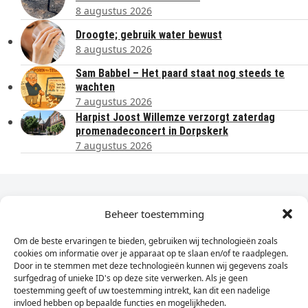
8 augustus 2026
Droogte; gebruik water bewust
8 augustus 2026
Sam Babbel – Het paard staat nog steeds te
wachten
7 augustus 2026
Harpist Joost Willemze verzorgt zaterdag
promenadeconcert in Dorpskerk
7 augustus 2026
Dagelijks het laatste nieuws in je e-mail?
Beheer toestemming
Om de beste ervaringen te bieden, gebruiken wij technologieën zoals
Vul
cookies om informatie over je apparaat op te slaan en/of te raadplegen.
hier
Door in te stemmen met deze technologieën kunnen wij gegevens zoals
je
surfgedrag of unieke ID's op deze site verwerken. Als je geen
toestemming geeft of uw toestemming intrekt, kan dit een nadelige
e-
invloed hebben op bepaalde functies en mogelijkheden.
Sign Up