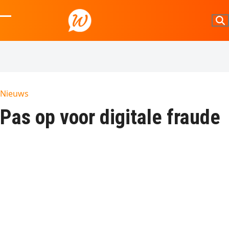
Skip
to
Open
Close
content
mobile
mobile
menu
menu
Nieuws
Pas op voor digitale fraude