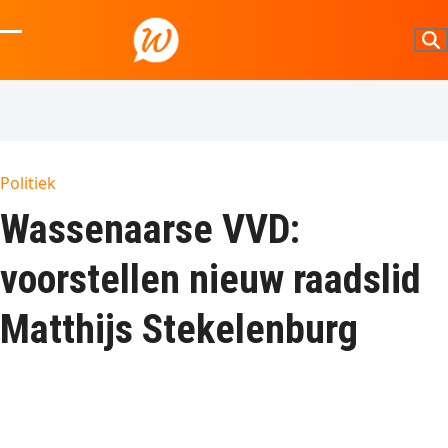
Skip
to
Open
Close
content
mobile
mobile
menu
menu
Politiek
Wassenaarse VVD:
voorstellen nieuw raadslid
Matthijs Stekelenburg