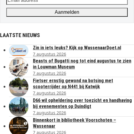
address
Aanmelden
LAATSTE NIEUWS
Zin in iets leuks? Kijk op WassenaarDoet.nl
7 augustus 2026
Beasts of Bugatti nog tot eind augustus te zien
in Louwman Museum
7 augustus 2026
Fietser ernstig gewond na botsing met
scooterrijder op N441 bij Katwijk
7 augustus 2026
D66 wil opheldering over toezicht en handhaving
bij evenementen op Duindigt
7 augustus 2026
Binnenkort in bibliotheek Voorschoten –
Wassenaar
7 augustus 2026