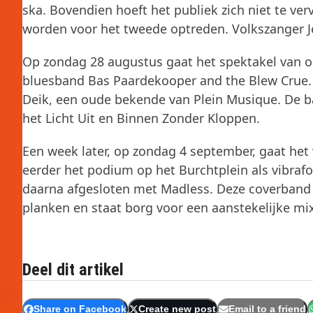
ska. Bovendien hoeft het publiek zich niet te ve
worden voor het tweede optreden. Volkszanger Je
Op zondag 28 augustus gaat het spektakel van om
bluesband Bas Paardekooper and the Blew Crue.
Deik, een oude bekende van Plein Musique. De ba
het Licht Uit en Binnen Zonder Kloppen.
Een week later, op zondag 4 september, gaat het
eerder het podium op het Burchtplein als vibrafo
daarna afgesloten met Madless. Deze coverband 
planken en staat borg voor een aanstekelijke mi
Deel dit artikel
Share on Facebook
Create new post
Email to a friend