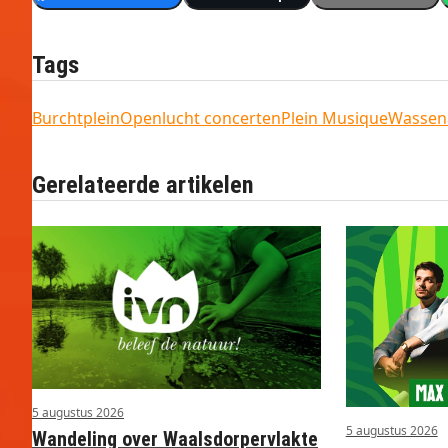
Tags
Burchtplein
Openlucht concerten
Plein Musique
Wassen
Gerelateerde artikelen
5 augustus 2026
5 augustus 2026
Wandeling over Waalsdorpervlakte