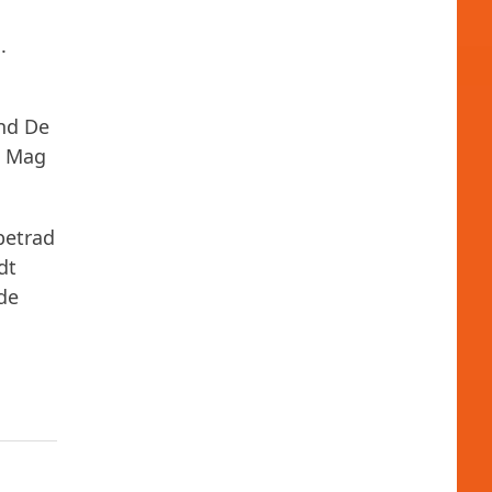
.
nd De
s Mag
betrad
dt
de