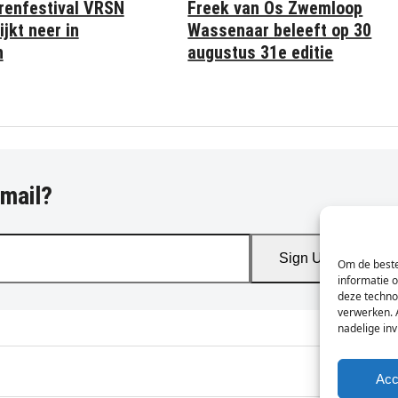
Freek van Os Zwemloop
renfestival VRSN
Wassenaar beleeft op 30
ijkt neer in
augustus 31e editie
n
-mail?
Sign Up
Om de beste
informatie 
deze techno
verwerken. 
nadelige in
Acc