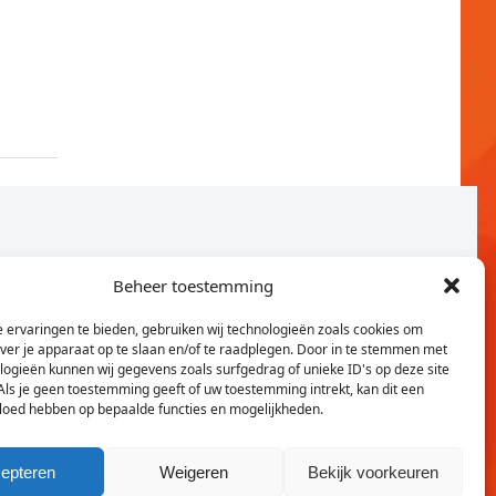
Beheer toestemming
 ervaringen te bieden, gebruiken wij technologieën zoals cookies om
over je apparaat op te slaan en/of te raadplegen. Door in te stemmen met
logieën kunnen wij gegevens zoals surfgedrag of unieke ID's op deze site
Als je geen toestemming geeft of uw toestemming intrekt, kan dit een
vloed hebben op bepaalde functies en mogelijkheden.
Twitter
Faceb
epteren
Weigeren
Bekijk voorkeuren