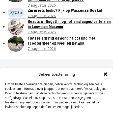
7 augustus 2026
Zin in iets leuks? Kijk op WassenaarDoet.nl
7 augustus 2026
Beasts of Bugatti nog tot eind augustus te zien
in Louwman Museum
7 augustus 2026
Fietser ernstig gewond na botsing met
scooterrijder op N441 bij Katwijk
7 augustus 2026
Dagelijks het laatste nieuws in je e-mail?
Beheer toestemming
Om de beste ervaringen te bieden, gebruiken wij technologieën zoals
Vul
cookies om informatie over je apparaat op te slaan en/of te raadplegen.
hier
Door in te stemmen met deze technologieën kunnen wij gegevens zoals
je
surfgedrag of unieke ID's op deze site verwerken. Als je geen
toestemming geeft of uw toestemming intrekt, kan dit een nadelige
e-
invloed hebben op bepaalde functies en mogelijkheden.
Sign Up
mailadres