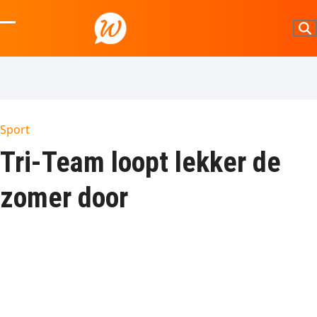
Skip
to
Open
Close
content
mobile
mobile
menu
menu
Sport
Tri-Team loopt lekker de
zomer door