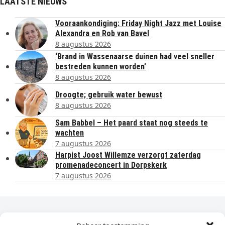
LAATSTE NIEUWS
Vooraankondiging: Friday Night Jazz met Louise
Alexandra en Rob van Bavel
8 augustus 2026
‘Brand in Wassenaarse duinen had veel sneller
bestreden kunnen worden’
8 augustus 2026
Droogte; gebruik water bewust
8 augustus 2026
Sam Babbel – Het paard staat nog steeds te
wachten
7 augustus 2026
Harpist Joost Willemze verzorgt zaterdag
promenadeconcert in Dorpskerk
7 augustus 2026
Dagelijks het laatste nieuws in je e-mail?