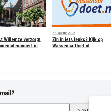
7 augustus 2026
st Willemze verzorgt
Zin in iets leuks? Kijk op
omenadeconcert in
WassenaarDoet.nl
-mail?
Sign Up