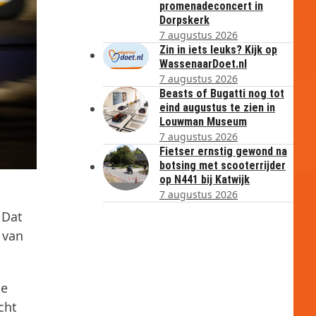
promenadeconcert in
Dorpskerk
7 augustus 2026
Zin in iets leuks? Kijk op
WassenaarDoet.nl
7 augustus 2026
Beasts of Bugatti nog tot
eind augustus te zien in
Louwman Museum
7 augustus 2026
Fietser ernstig gewond na
botsing met scooterrijder
op N441 bij Katwijk
7 augustus 2026
 Dat
 van
de
cht