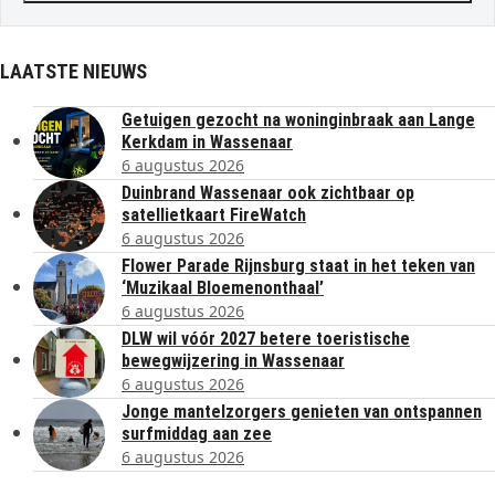
LAATSTE NIEUWS
Getuigen gezocht na woninginbraak aan Lange
Kerkdam in Wassenaar
6 augustus 2026
Duinbrand Wassenaar ook zichtbaar op
satellietkaart FireWatch
6 augustus 2026
Flower Parade Rijnsburg staat in het teken van
‘Muzikaal Bloemenonthaal’
6 augustus 2026
DLW wil vóór 2027 betere toeristische
bewegwijzering in Wassenaar
6 augustus 2026
Jonge mantelzorgers genieten van ontspannen
surfmiddag aan zee
6 augustus 2026