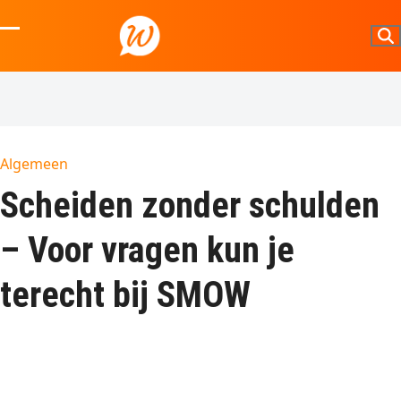
Skip
to
Open
Close
content
mobile
mobile
menu
menu
Algemeen
Scheiden zonder schulden
– Voor vragen kun je
terecht bij SMOW