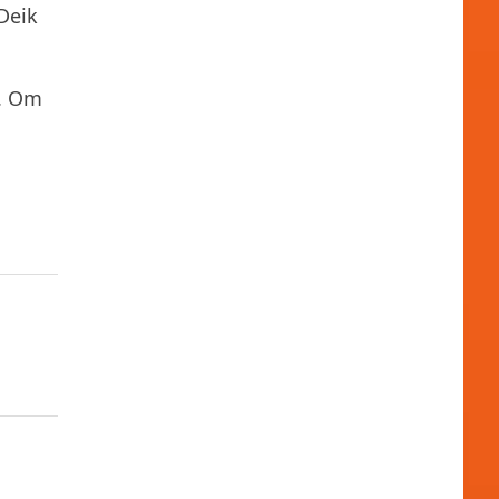
Deik
n. Om