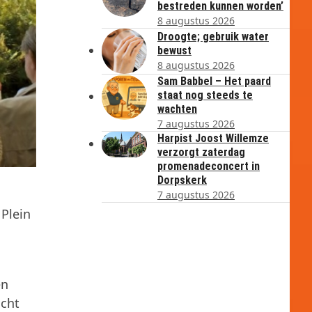
bestreden kunnen worden’
8 augustus 2026
Droogte; gebruik water
bewust
8 augustus 2026
Sam Babbel – Het paard
staat nog steeds te
wachten
7 augustus 2026
Harpist Joost Willemze
verzorgt zaterdag
promenadeconcert in
Dorpskerk
7 augustus 2026
Plein
en
acht