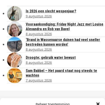
Is 2026 een slecht wespenjaar?
9 augustus 2026
Vooraankondiging: Friday Night Jazz met Louise
Alexandra en Rob van Bavel
8 augustus 2026
‘Brand in Wassenaarse duinen had veel sneller
bestreden kunnen worden’
8 augustus 2026
Droogte; gebruik water bewust
8 augustus 2026
Sam Babbel – Het paard staat nog steeds te
wachten
7 augustus 2026
Dagelijks het laatste nieuws in je e-mail?
Beheer toestemming