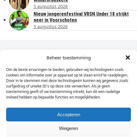
5 augustus 2026
Nieuw jongerenfestival VRSN Under 18 strijkt
neer in Voorschoten
5 augustus 2026
Dagelijks het laatste nieuws in je e-mail?
Beheer toestemming
Om de beste ervaringen te bieden, gebruiken wij technologieën zoals
Vul
cookies om informatie over je apparaat op te slaan en/of te raadplegen.
hier
Door in te stemmen met deze technologieën kunnen wij gegevens zoals
je
surfgedrag of unieke ID's op deze site verwerken. Als je geen
toestemming geeft of uw toestemming intrekt, kan dit een nadelige
e-
invloed hebben op bepaalde functies en mogelijkheden.
Sign Up
mailadres
in
Accepteren
Weigeren
© Wassenaarders.nl 2026