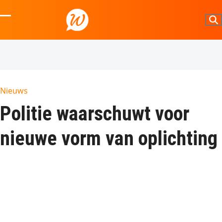
Skip
to
Open
Close
content
mobile
mobile
menu
menu
Nieuws
Politie waarschuwt voor
nieuwe vorm van oplichting