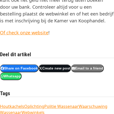
kunt ook het geld niet meer terug laten boeken
door uw bank. Controleer altijd voor u een
bestelling plaatst de webwinkel en of het een bedrijf
is met inschrijving bij de Kamer van Koophandel.
Of check onze website
!
Deel dit artikel
Share on Facebook
Create new post
Email to a friend
Whatsapp
Tags
Houtkachels
Oplichting
Politie Wassenaar
Waarschuwing
Wassenaar
Webwinkels