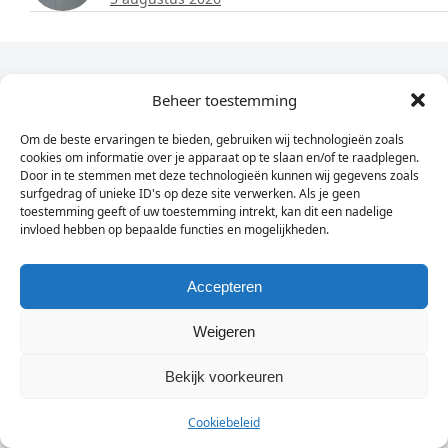
Dagelijks het laatste nieuws in je e-mail?
Beheer toestemming
Om de beste ervaringen te bieden, gebruiken wij technologieën zoals
Vul
cookies om informatie over je apparaat op te slaan en/of te raadplegen.
hier
Door in te stemmen met deze technologieën kunnen wij gegevens zoals
je
surfgedrag of unieke ID's op deze site verwerken. Als je geen
toestemming geeft of uw toestemming intrekt, kan dit een nadelige
e-
invloed hebben op bepaalde functies en mogelijkheden.
Sign Up
mailadres
in
Accepteren
Weigeren
© Wassenaarders.nl 2026
Twitte
F
Bekijk voorkeuren
Cookiebeleid