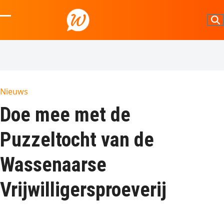
Skip
to
Open
Close
content
mobile
mobile
menu
menu
Nieuws
Doe mee met de
Puzzeltocht van de
Wassenaarse
Vrijwilligersproeverij