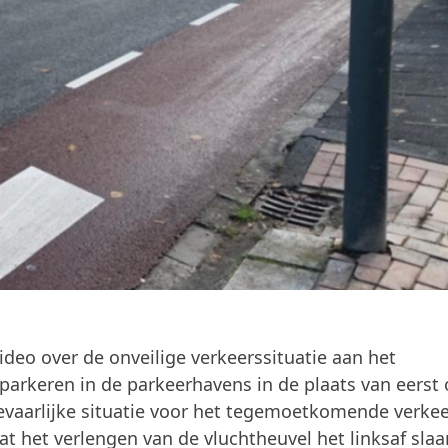
ideo over de onveilige verkeerssituatie aan het
 parkeren in de parkeerhavens in de plaats van eerst
evaarlijke situatie voor het tegemoetkomende verkee
at het verlengen van de vluchtheuvel het linksaf sla