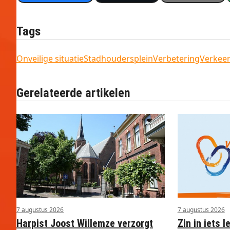
Tags
Onveilige situatie
Stadhoudersplein
Verbetering
Verkeer
Gerelateerde artikelen
7 augustus 2026
7 augustus 2026
Harpist Joost Willemze verzorgt
Zin in iets l