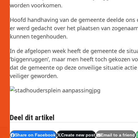
worden voorkomen.
Hoofd handhaving van de gemeente deelde ons o
er werd gedacht over het plaatsen van zogenaam
kunnen tegenhouden.
In de afgelopen week heeft de gemeente de sit
‘biggenruggen’, maar men heeft toch gekozen voo
dat de gemeente op deze onveilige situatie acti
veiliger geworden.
Deel dit artikel
Share on Facebook
Create new post
Email to a friend