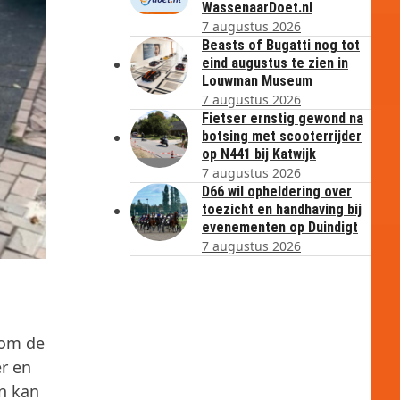
WassenaarDoet.nl
7 augustus 2026
Beasts of Bugatti nog tot
eind augustus te zien in
Louwman Museum
7 augustus 2026
Fietser ernstig gewond na
botsing met scooterrijder
op N441 bij Katwijk
7 augustus 2026
D66 wil opheldering over
toezicht en handhaving bij
evenementen op Duindigt
7 augustus 2026
 om de
r en
an kan