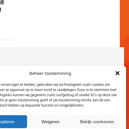
nd
n
Beheer toestemming
 ervaringen te bieden, gebruiken wij technologieën zoals cookies om
over je apparaat op te slaan en/of te raadplegen. Door in te stemmen met
logieën kunnen wij gegevens zoals surfgedrag of unieke ID's op deze site
Als je geen toestemming geeft of uw toestemming intrekt, kan dit een
vloed hebben op bepaalde functies en mogelijkheden.
Twitter
Faceb
epteren
Weigeren
Bekijk voorkeuren