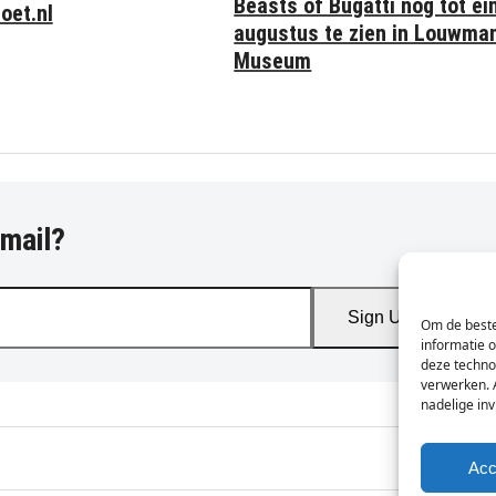
Beasts of Bugatti nog tot ei
oet.nl
augustus te zien in Louwma
Museum
-mail?
Sign Up
Om de beste
informatie 
deze techno
verwerken. 
nadelige in
Acc