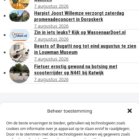
7 augustus 2026
Harpist Joost Willemze verzorgt zaterdag
promenadeconcert in Dorpskerk
7 augustus 2026
Zin in iets leuks? Kijk op WassenaarDoet.nl
7 augustus 2026
Beasts of Bugatti nog tot eind augustus te zien
in Louwman Museum
7 augustus 2026
Fietser ernstig gewond na botsing met
scooterrijder op N441 bij Katwijk
7 augustus 2026
Dagelijks het laatste nieuws in je e-mail?
Beheer toestemming
Om de beste ervaringen te bieden, gebruiken wij technologieën zoals
Vul
cookies om informatie over je apparaat op te slaan en/of te raadplegen.
hier
Door in te stemmen met deze technologieën kunnen wij gegevens zoals