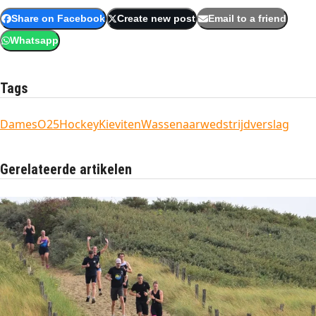
Share on Facebook
Create new post
Email to a friend
Whatsapp
Tags
DamesO25
Hockey
Kieviten
Wassenaar
wedstrijdverslag
Gerelateerde artikelen