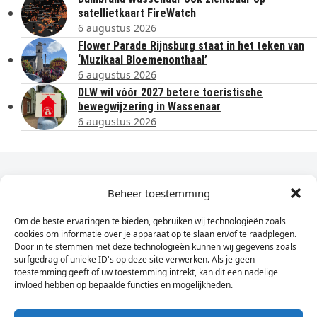
satellietkaart FireWatch
6 augustus 2026
Flower Parade Rijnsburg staat in het teken van
‘Muzikaal Bloemenonthaal’
6 augustus 2026
DLW wil vóór 2027 betere toeristische
bewegwijzering in Wassenaar
6 augustus 2026
Dagelijks het laatste nieuws in je e-mail?
Beheer toestemming
Om de beste ervaringen te bieden, gebruiken wij technologieën zoals
Vul
cookies om informatie over je apparaat op te slaan en/of te raadplegen.
hier
Door in te stemmen met deze technologieën kunnen wij gegevens zoals
je
surfgedrag of unieke ID's op deze site verwerken. Als je geen
toestemming geeft of uw toestemming intrekt, kan dit een nadelige
e-
invloed hebben op bepaalde functies en mogelijkheden.
Sign Up
mailadres
in