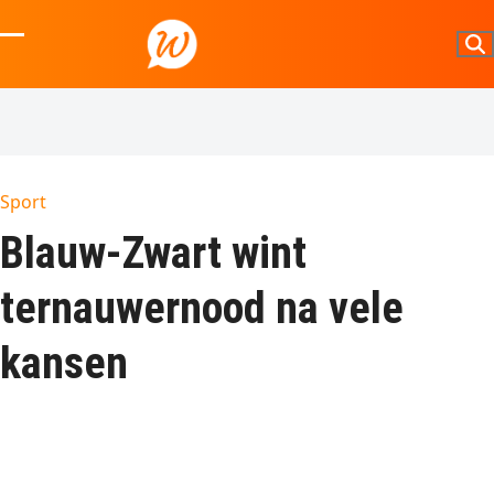
Skip
to
Open
Close
content
mobile
mobile
menu
menu
Sport
Blauw-Zwart wint
ternauwernood na vele
kansen