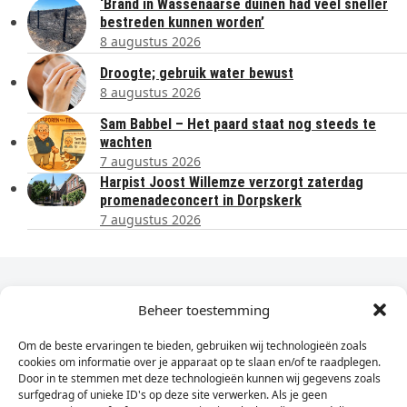
‘Brand in Wassenaarse duinen had veel sneller
bestreden kunnen worden’
8 augustus 2026
Droogte; gebruik water bewust
8 augustus 2026
Sam Babbel – Het paard staat nog steeds te
wachten
7 augustus 2026
Harpist Joost Willemze verzorgt zaterdag
promenadeconcert in Dorpskerk
7 augustus 2026
Dagelijks het laatste nieuws in je e-mail?
Beheer toestemming
Om de beste ervaringen te bieden, gebruiken wij technologieën zoals
Vul
cookies om informatie over je apparaat op te slaan en/of te raadplegen.
hier
Door in te stemmen met deze technologieën kunnen wij gegevens zoals
je
surfgedrag of unieke ID's op deze site verwerken. Als je geen