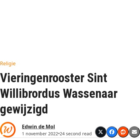
Religie
Vieringenrooster Sint
Willibrordus Wassenaar
gewijzigd
Edwin de Mol
1 november 2022
•
24 second read