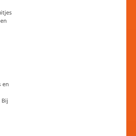
itjes
 en
s en
 Bij