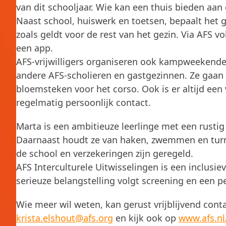
van dit schooljaar. Wie kan een thuis bieden aan 
Naast school, huiswerk en toetsen, bepaalt het ge
zoals geldt voor de rest van het gezin. Via AFS vo
een app.
AFS-vrijwilligers organiseren ook kampweekende
andere AFS-scholieren en gastgezinnen. Ze gaan
bloemsteken voor het corso. Ook is er altijd ee
regelmatig persoonlijk contact.
Marta is een ambitieuze leerlinge met een rustig 
Daarnaast houdt ze van haken, zwemmen en turnen
de school en verzekeringen zijn geregeld.
AFS Interculturele Uitwisselingen is een inclusie
serieuze belangstelling volgt screening en een 
Wie meer wil weten, kan gerust vrijblijvend cont
krista.elshout@afs.org
en kijk ook op
www.afs.nl