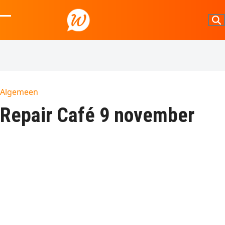
Skip
to
Open
Close
content
mobile
mobile
menu
menu
Algemeen
Repair Café 9 november