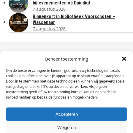
bij evenementen op Duindigt
7 augustus 2026
Binnenkort in bibliotheek Voorschoten –
Wassenaar
7 augustus 2026
Dagelijks het laatste nieuws in je e-mail?
Beheer toestemming
Om de beste ervaringen te bieden, gebruiken wij technologieën zoals
Vul
cookies om informatie over je apparaat op te slaan en/of te raadplegen.
hier
Door in te stemmen met deze technologieën kunnen wij gegevens zoals
je
surfgedrag of unieke ID's op deze site verwerken. Als je geen
toestemming geeft of uw toestemming intrekt, kan dit een nadelige
e-
invloed hebben op bepaalde functies en mogelijkheden.
Sign Up
mailadres
in
Accepteren
Weigeren