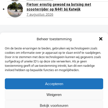
Fietser ernstig gewond na botsing met
scooterrijder op N441 bij Katwijk
7 augustus 2026
Dagelijks het laatste nieuws in je e-mail?
Beheer toestemming
Om de beste ervaringen te bieden, gebruiken wij technologieën zoals
Vul
cookies om informatie over je apparaat op te slaan en/of te raadplegen.
hier
Door in te stemmen met deze technologieën kunnen wij gegevens zoals
je
surfgedrag of unieke ID's op deze site verwerken. Als je geen
toestemming geeft of uw toestemming intrekt, kan dit een nadelige
e-
invloed hebben op bepaalde functies en mogelijkheden.
Sign Up
mailadres
in
Accepteren
Weigeren
© Wassenaarders.nl 2026
Twitte
F
Bekijk voorkeuren