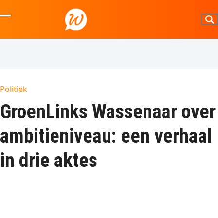
Skip
to
Open
Close
content
mobile
mobile
menu
menu
Politiek
GroenLinks Wassenaar over
ambitieniveau: een verhaal
in drie aktes