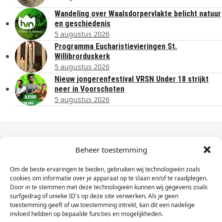
Wandeling over Waalsdorpervlakte belicht natuur
en geschiedenis
5 augustus 2026
Programma Eucharistievieringen St.
Willibrorduskerk
5 augustus 2026
Nieuw jongerenfestival VRSN Under 18 strijkt
neer in Voorschoten
5 augustus 2026
Dagelijks het laatste nieuws in je e-mail?
Beheer toestemming
Om de beste ervaringen te bieden, gebruiken wij technologieën zoals
Vul
cookies om informatie over je apparaat op te slaan en/of te raadplegen.
hier
Door in te stemmen met deze technologieën kunnen wij gegevens zoals
je
surfgedrag of unieke ID's op deze site verwerken. Als je geen
toestemming geeft of uw toestemming intrekt, kan dit een nadelige
e-
invloed hebben op bepaalde functies en mogelijkheden.
Sign Up
mailadres