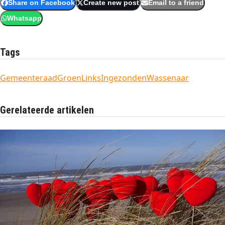
Share on Facebook
Create new post
Email to a friend
Whatsapp
Tags
Gemeenteraad
GroenLinks
Ingezonden
Wassenaar
Gerelateerde artikelen