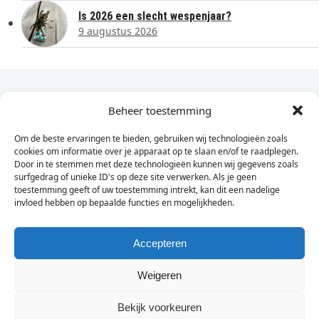
Is 2026 een slecht wespenjaar?
9 augustus 2026
Dagelijks het laatste nieuws in je e-mail?
Beheer toestemming
Om de beste ervaringen te bieden, gebruiken wij technologieën zoals
Vul
cookies om informatie over je apparaat op te slaan en/of te raadplegen.
hier
Door in te stemmen met deze technologieën kunnen wij gegevens zoals
je
surfgedrag of unieke ID's op deze site verwerken. Als je geen
toestemming geeft of uw toestemming intrekt, kan dit een nadelige
e-
invloed hebben op bepaalde functies en mogelijkheden.
Sign Up
mailadres
in
Accepteren
Weigeren
© Wassenaarders.nl 2026
Twitte
F
Bekijk voorkeuren