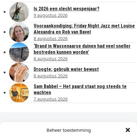
Is 2026 een slecht wespenjaar?
9 augustus 2026
Vooraankondiging: Friday Night Jazz met Louise
Alexandra en Rob van Bavel
8 augustus 2026
‘Brand in Wassenaarse duinen had veel sneller
bestreden kunnen worden’
8 augustus 2026
Droogte; gebruik water bewust
8 augustus 2026
Sam Babbel – Het paard staat nog steeds te
wachten
7 augustus 2026
Dagelijks het laatste nieuws in je e-mail?
Beheer toestemming