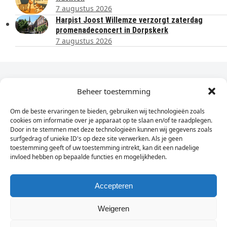
7 augustus 2026
Harpist Joost Willemze verzorgt zaterdag
promenadeconcert in Dorpskerk
7 augustus 2026
Dagelijks het laatste nieuws in je e-mail?
Beheer toestemming
Om de beste ervaringen te bieden, gebruiken wij technologieën zoals
Vul
cookies om informatie over je apparaat op te slaan en/of te raadplegen.
hier
Door in te stemmen met deze technologieën kunnen wij gegevens zoals
je
surfgedrag of unieke ID's op deze site verwerken. Als je geen
toestemming geeft of uw toestemming intrekt, kan dit een nadelige
e-
invloed hebben op bepaalde functies en mogelijkheden.
Sign Up
mailadres
in
Accepteren
Weigeren
© Wassenaarders.nl 2026
Twitte
F