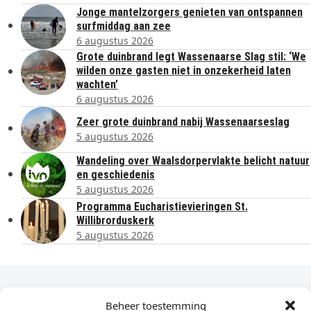
Jonge mantelzorgers genieten van ontspannen
surfmiddag aan zee
6 augustus 2026
Grote duinbrand legt Wassenaarse Slag stil: ‘We
wilden onze gasten niet in onzekerheid laten
wachten’
6 augustus 2026
Zeer grote duinbrand nabij Wassenaarseslag
5 augustus 2026
Wandeling over Waalsdorpervlakte belicht natuur
en geschiedenis
5 augustus 2026
Programma Eucharistievieringen St.
Willibrorduskerk
5 augustus 2026
Dagelijks het laatste nieuws in je e-mail?
Beheer toestemming