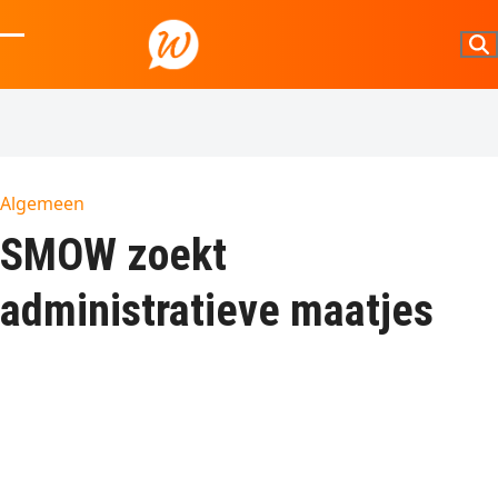
Skip
to
Open
Close
content
mobile
mobile
menu
menu
Algemeen
SMOW zoekt
administratieve maatjes